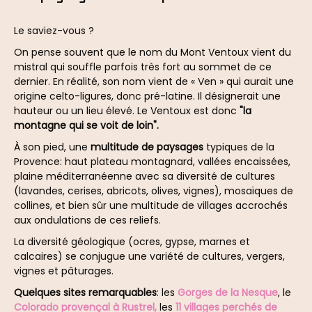
Le saviez-vous ?
On pense souvent que le nom du Mont Ventoux vient du
mistral qui souffle parfois très fort au sommet de ce
dernier. En réalité, son nom vient de « Ven » qui aurait une
origine celto-ligures, donc pré-latine. Il désignerait une
hauteur ou un lieu élevé. Le Ventoux est donc
"la
montagne qui se voit de loin".
À son pied, une
multitude de paysages
typiques de la
Provence: haut plateau montagnard, vallées encaissées,
plaine méditerranéenne avec sa diversité de cultures
(lavandes, cerises, abricots, olives, vignes), mosaïques de
collines, et bien sûr une multitude de villages accrochés
aux ondulations de ces reliefs.
La diversité géologique (ocres, gypse, marnes et
calcaires) se conjugue une variété de cultures, vergers,
vignes et pâturages.
Quelques sites remarquables
: les
Gorges de la Nesque
, le
Colorado provençal à Rustrel,
les
11 villages perchés de