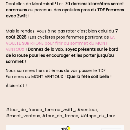
Dentelles de Montmirail ! Les
70 derniers kilomètres seront
communs
au parcours des
cyclistes pros du TDF Femmes
avec Zwift
!
Mais le rendez-vous à ne pas rater c'est bien celui du
7
août 2026
! Les cyclistes pros femmes partiront de
LA
VOULTE SUR RHONE pour finir au sommet du MONT
VENTOUX
!
Donnez de la voix, soyez présents sur le bord
de la route pour les encourager et les porter jusqu'au
sommet
!
Nous sommes fiers et émus de voir passer le TDF
Femmes au MONT VENTOUX !
Que la fête soit belle
!
À bientôt !
#tour_de_france_femme_zwift_, #ventoux,
#mont_ventoux, #tour_de_france, #étape_du_tour